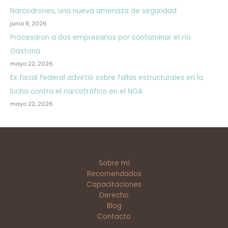
Narcodrones, una nueva amenaza de seguridad
junio 8, 2026
Procesaron a dos empresarios por contaminar el río
Gastona
mayo 22, 2026
Ex fiscal federal advirtió sobre fallas estructurales en la
lucha contra el narcotráfico en el NOA
mayo 22, 2026
Sobre mí
Recomendados
Capacitaciones
Derecho
Blog
Contacto