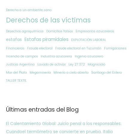
Derecho a un ambiente sano
Derechos de las víctimas
Desechos agroquímicos
Domicilios falsos
Empresarios azucareros
Estafas piramidales
estafas
EXPLOTACIÓN LABORAL
Financieras
Fraude electoral
Fraude electoral en Tucumán
Fumigaciones
Incendio de campos
Industria azucarera
Ingenio azucarero
Justicia Argentina
Lavado de activos
Ley 27.372
Magnicidio
Mar del Plata
Megaminería
Minería a cielo abierto
Santiago del Estero
TALLER TEXTIL
Últimas entradas del Blog
El Calentamiento Global: Juicio penal a los responsables.
Cuandoel termómetro se convierte en prueba. Italia