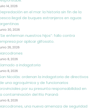
responsabili.
julio 14, 2026
Depredación en el mar: la historia sin fin de la
pesca ilegal de buques extranjeros en aguas
argentinas
junio 30, 2026
“Se enferman nuestros hijos”: fallo contra
empresa por aplicar glifosato.
junio 26, 2026
Narcodrones
junio 8, 2026
Llamado a indagatoria
junio 8, 2026
San Nicolás: ordenan la indagatoria de directivos
de una agroquímica y de funcionarios
provinciales por su presunta responsabilidad en
la contaminación del Río Paraná
junio 8, 2026
Narcodrones, una nueva amenaza de seguridad