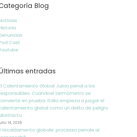
Categoría Blog
Noticias
Historia
Denuncias
Pod Cast
Youtube
Últimas entradas
El Calentamiento Global: Juicio penal a los
responsables. Cuandoel termómetro se
convierte en prueba. Italia empieza a juzgar el
calentamiento global como un delito de peligro
abstracto
julio 14, 2026
Il riscaldamento globale: processo penale ai