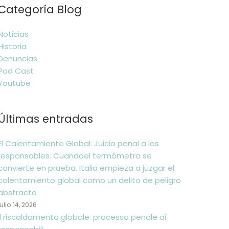
Categoría Blog
Noticias
Historia
Denuncias
Pod Cast
Youtube
Últimas entradas
El Calentamiento Global: Juicio penal a los
responsables. Cuandoel termómetro se
convierte en prueba. Italia empieza a juzgar el
calentamiento global como un delito de peligro
abstracto
julio 14, 2026
Il riscaldamento globale: processo penale ai