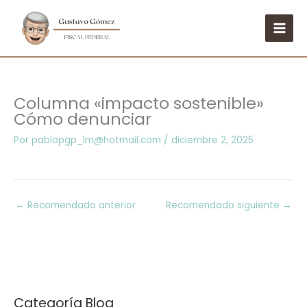
Ir
al
contenido
Columna «impacto sostenible»
Cómo denunciar
Por
pablopgp_lm@hotmail.com
/
diciembre 2, 2025
←
Recomendado anterior
Recomendado siguiente
→
Categoría Blog