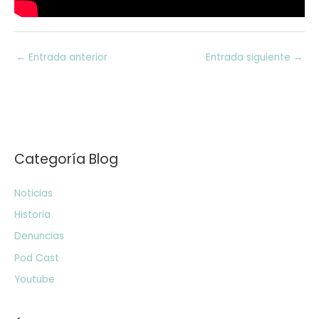
←
Entrada anterior
Entrada siguiente
→
Categoría Blog
Noticias
Historia
Denuncias
Pod Cast
Youtube